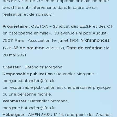
des E.E.S.P et de O.F en ostéopathie animale, l'identité
des différents intervenants dans le cadre de sa
réalisation et de son suivi :
Propriétaire
: OSETOA – Syndicat des E.E.S.P et des O.F
en ostéopathie animale–, 33 avenue Philippe August,
N°d'annonces
75011 Paris , Association 1er juillet 1901,
N° de parution
Date de création :
1278,
20210021,
le
20 mai 2021
Créateur
: Batandier Morgane
Responsable publication
: Batandier Morgane –
morgane.batandier@ifoa.fr
Le responsable publication est une personne physique
ou une personne morale.
Webmaster
: Batandier Morgane,
morgane.batandier@ifoa.fr
Hébergeur
: AMEN SASU 12-14, rond-point des Champs-