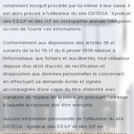
notamment lorsqu'il procède par lui-même à leur saisie. Il
est alors précisé à l'utilisateur du site OSTEOA : Syndicat
des E.E.S.P et des O.F en ostéopathie animale l'obligation
ou non de fournir ces informations.
Conformément aux dispositions des articles 38 et
suivants de la loi 78-17 du 6 janvier 1978 relative à
l'informatique, aux fichiers et aux libertés, tout utilisateur
dispose d'un droit d'accès, de rectification et
d'opposition aux données personnelles le concernant,
en effectuant sa demande écrite et signée,
accompagnée d'une copie du titre d'identité avec
signature du titulaire de la pièce, en précisant l'adresse
à laquelle la réponse doit être envoyée.
Aucune information personnelle de l'utilisateur du site
OSTEOA : Syndicat des E.E.S.P et des O.F en