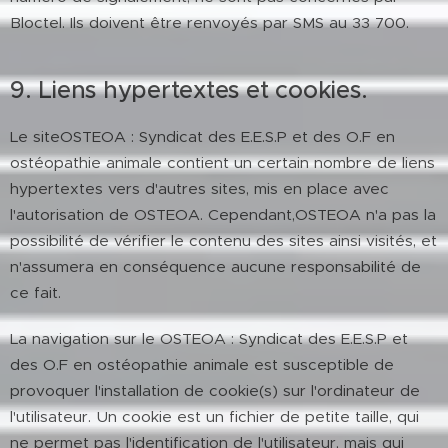
Bloctel. Ils doivent être renvoyés par SMS au 33 700.
9. Liens hypertextes et cookies.
Le siteOSTEOA : Syndicat des E.E.S.P et des O.F en
ostéopathie animale contient un certain nombre de liens
hypertextes vers d'autres sites, mis en place avec
l'autorisation de OSTEOA. Cependant,OSTEOA n'a pas la
possibilité de vérifier le contenu des sites ainsi visités, et
n'assumera en conséquence aucune responsabilité de
ce fait.
La navigation sur le OSTEOA : Syndicat des E.E.S.P et
des O.F en ostéopathie animale est susceptible de
provoquer l'installation de cookie(s) sur l'ordinateur de
l'utilisateur. Un cookie est un fichier de petite taille, qui
ne permet pas l'identification de l'utilisateur, mais qui