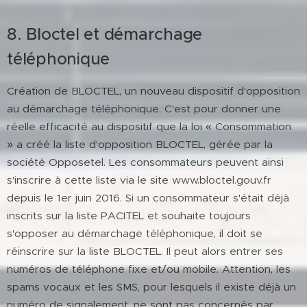
8. Bloctel et démarchage
téléphonique
Création de BLOCTEL, un nouveau dispositif d'opposition
au démarchage téléphonique. C'est pour donner une
réelle efficacité au dispositif que la loi « Consommation
» a créé la liste d'opposition BLOCTEL, gérée par la
société Opposetel. Les consommateurs peuvent ainsi
s'inscrire à cette liste via le site www.bloctel.gouv.fr
depuis le 1er juin 2016. Si un consommateur s'était déjà
inscrits sur la liste PACITEL et souhaite toujours
s'opposer au démarchage téléphonique, il doit se
réinscrire sur la liste BLOCTEL. Il peut alors entrer ses
numéros de téléphone fixe et/ou mobile. Attention, les
spams vocaux et les SMS, pour lesquels il existe déjà un
numéro de signalement, ne sont pas concernés par